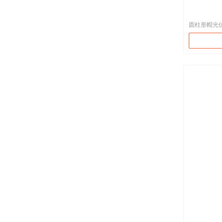
圆柱形帽光伏
10×85，额
分断能力 20