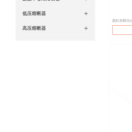
低压熔断器
ꄶ
圆柱形帽光伏
22×58，额
高压熔断器
ꄶ
分断能力 30