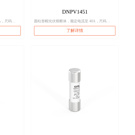
DNPV1451
A，尺码
圆柱形帽光伏熔断体，额定电流至 40A，尺码
别 gPV，额定
14×51，额定电压 1000VDC，使用类别 gPV，额定
了解详情
分断能力 30 kA。